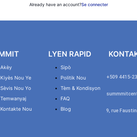
Already have an account?
Se connecter
MMIT
LYEN RAPID
KONTA
Akèy
Sipò
+509 4415-2
Kiyès Nou Ye
Politik Nou
Sèvis Nou Yo
Tèm & Kondisyon
summmitcent
Temwanyaj
FAQ
Kontakte Nou
Blog
9, rue Fausti