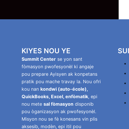
KIYES NOU YE
SU
Summit Center
se yon sant
fòmasyon pwofesyonèl ki angaje
pou prepare Ayisyen ak konpetans
pratik pou mache travay la. Nou ofri
kou nan
kondwi (auto-école),
QuickBooks, Excel, enfòmatik
, epi
nou mete
sal fòmasyon
disponib
pou òganizasyon ak pwofesyonèl.
Misyon nou se fè konesans vin plis
aksesib, modèn, epi itil pou