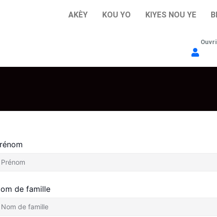
AKÈY
KOU YO
KIYES NOU YE
B
Ouvri
rénom
om de famille