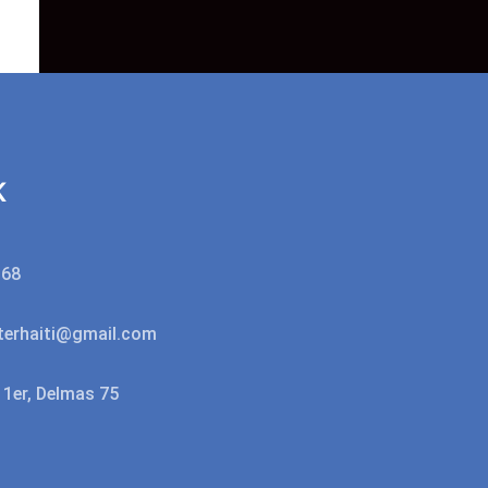
K
368
erhaiti@gmail.com
n 1er, Delmas 75