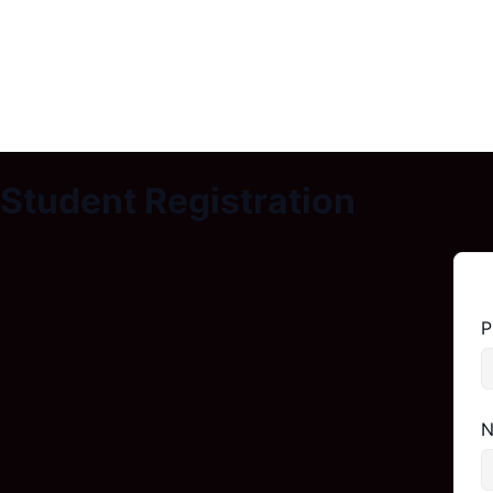
Student Registration
P
N