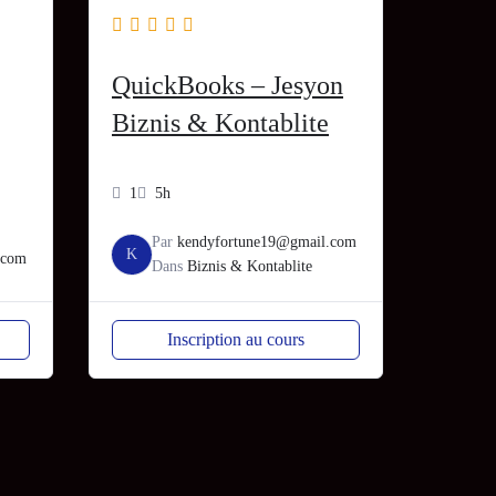
QuickBooks – Jesyon
Biznis & Kontablite
1
5h
Par
kendyfortune19@gmail.com
K
.com
Dans
Biznis & Kontablite
Inscription au cours