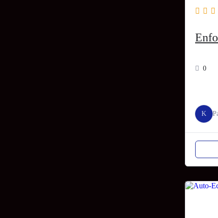
Enfo
0
K
P