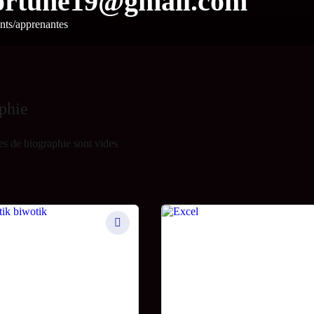
ortune19@gmail.com
ts/apprenantes
phie
s de biographie sont vides