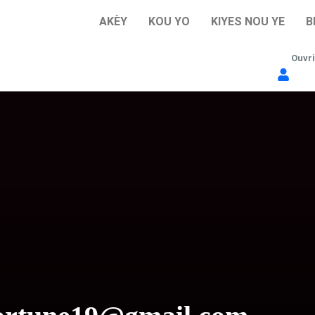
AKÈY
KOU YO
KIYES NOU YE
B
Ouvri