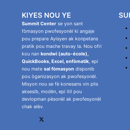
KIYES NOU YE
SU
Summit Center
se yon sant
fòmasyon pwofesyonèl ki angaje
pou prepare Ayisyen ak konpetans
pratik pou mache travay la. Nou ofri
kou nan
kondwi (auto-école),
QuickBooks, Excel, enfòmatik
, epi
nou mete
sal fòmasyon
disponib
pou òganizasyon ak pwofesyonèl.
Misyon nou se fè konesans vin plis
aksesib, modèn, epi itil pou
devlopman pèsonèl ak pwofesyonèl
chak elèv.