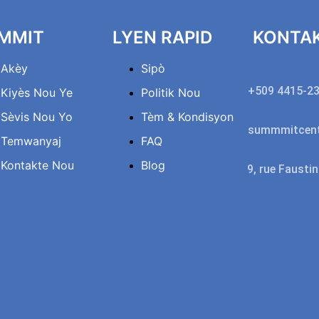
MMIT
LYEN RAPID
KONTA
Akèy
Sipò
+509 4415-2
Kiyès Nou Ye
Politik Nou
Sèvis Nou Yo
Tèm & Kondisyon
summmitcent
Temwanyaj
FAQ
Kontakte Nou
Blog
9, rue Fausti