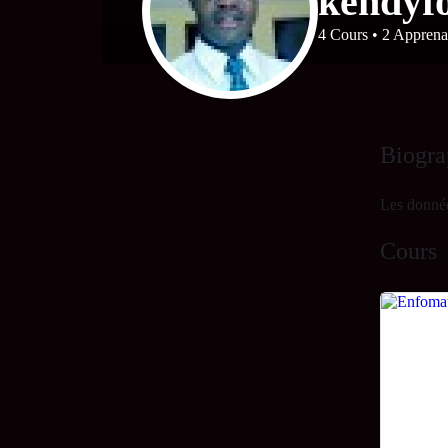
kendyf
4
Cours
•
2
Apprenan
Biogra
Les donnée
Cours