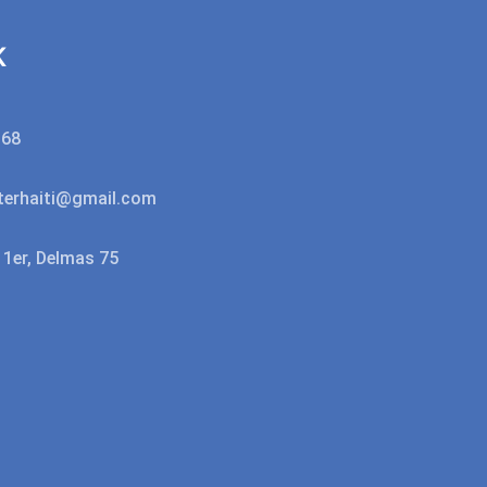
K
368
erhaiti@gmail.com
n 1er, Delmas 75