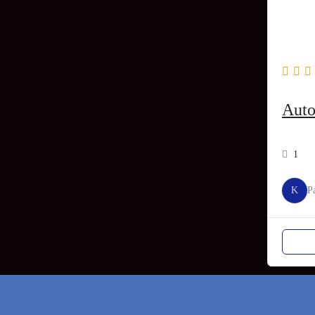
Auto
1
K
P