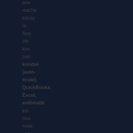
pou
mache
travay
la.
Nou
ofri
kou
nan
kondwi
(auto-
école),
QuickBooks,
Excel,
enfòmatik
,
epi
nou
mete