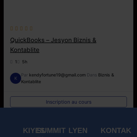
QuickBooks – Jesyon Biznis &
Kontablite
1
5h
Par
kendyfortune19@gmail.com
Dans
Biznis &
K
Kontablite
Inscription au cours
KIYES
SUMMIT
LYEN
KONTAK