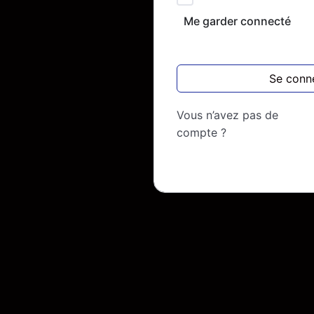
Me garder connecté
Se conn
Vous n’avez pas de
compte ?