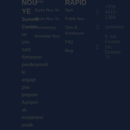
NOU
RAPID
Akèy
+509
YE
Kiyès Nou Ye
Sipò
4415-
2368
Sèvis Nou Yo
Politik Nou
Summit
Center
summmitcen
Temwanyaj
Tèm &
Kondisyon
se
Kontakte Nou
9, rue
Faustin
yon
FAQ
1er,
sant
Blog
Delmas
fòmasyon
75
pwofesyonèl
ki
angaje
pou
prepare
Ayisyen
ak
konpetans
pratik